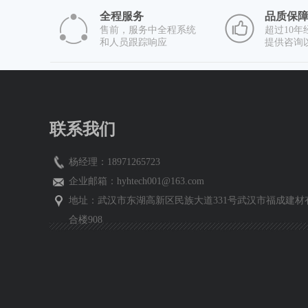
全程服务
品质保
售前，服务中全程系统
超过10
和人员跟踪响应
提供咨询
联系我们
杨经理：18971265723
企业邮箱：
hyhtech001@163.com
地址：武汉市东湖高新区民族大道331号武汉市福成建材
合楼908